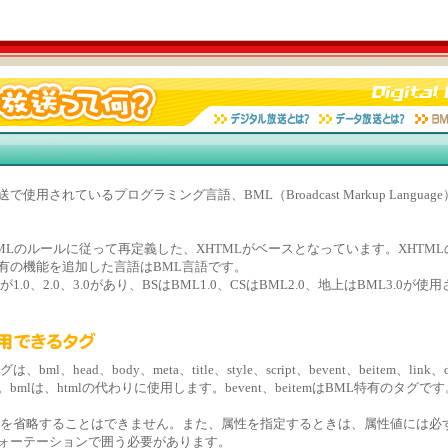
使用されているプログラミング言語、BML（Broadcast Markup Langua
XMLのルールに従って再定義した、XHTMLがベースとなっています。XHTM
有の機能を追加した言語はBML言語です。
1.0、2.0、3.0があり、BSはBML1.0、CSはBML2.0、地上はBML3.0が
ml、head、body、meta、title、style、script、bevent、beitem、link、
nです。bmlは、htmlの代わりに使用します。bevent、beitemはBML特有のタグで
グを省略することはできません。また、属性を指定するときは、属性値には必
ォーテーションで囲う必要があります。