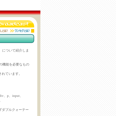
ge）について紹介しま
Lの機能を必要なもの
使用されています。
div、p、input、
す。
ずダブルクォーテー