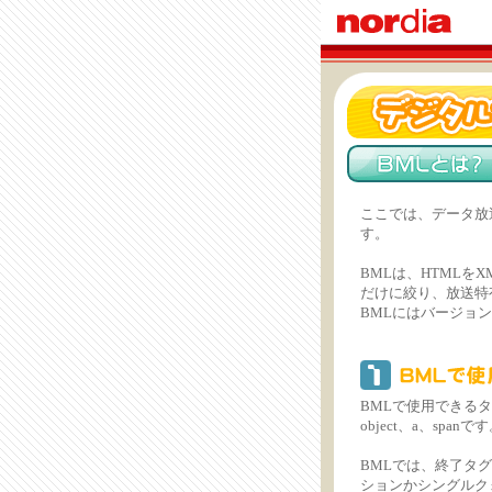
ここでは、データ放送で
す。
BMLは、HTMLを
だけに絞り、放送特
BMLにはバージョンが
BMLで使用できるタグは、b
object、a、spa
BMLでは、終了タ
ションかシングルク